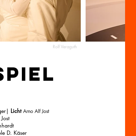
Rolf Veraguth
spiel
ger
|
Licht
Arno Alf Jost
f Jost
nhardt
le D. Käser