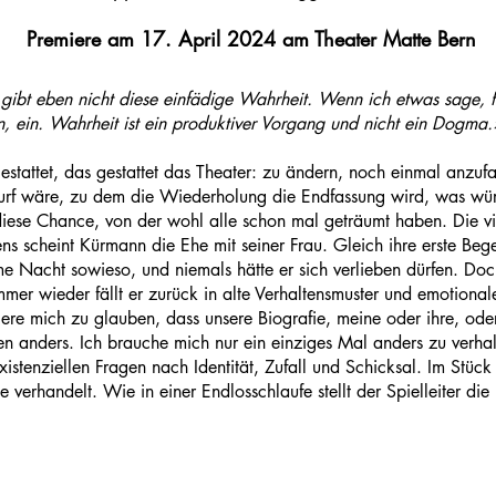
Premiere am 17. April 2024 am Theater Matte Bern
s gibt eben nicht diese einfädige Wahrheit. Wenn ich etwas sage, f
, ein. Wahrheit ist ein produktiver Vorgang und nicht ein Dogma
gestattet, das gestattet das Theater: zu ändern, noch einmal anz
wurf wäre, zu dem die Wiederholung die Endfassung wird, was w
se Chance, von der wohl alle schon mal geträumt haben. Die vie
ens scheint Kürmann die Ehe mit seiner Frau. Gleich ihre erste B
 Nacht sowieso, und niemals hätte er sich verlieben dürfen. Doch 
mer wieder fällt er zurück in alte Verhaltensmuster und emotionale
gere mich zu glauben, dass unsere Biografie, meine oder ihre, ode
n anders. Ich brauche mich nur ein einziges Mal anders zu verha
xistenziellen Fragen nach Identität, Zufall und Schicksal. Im Stü
 verhandelt. Wie in einer Endlosschlaufe stellt der Spielleiter d