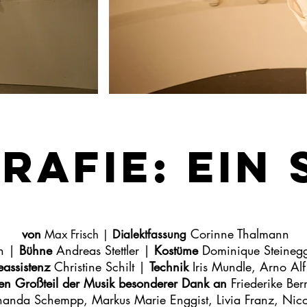
rafie: ein 
von
Corinne Thalmann
Max Frisch
|
Dialektfassung
h |
Bühne
Andreas Stettler |
Kostüme
Dominique Steineg
eassistenz
Christine Schilt |
Technik
Iris Mundle, Arno Al
den Großteil der Musik besonderer Dank an
Friederike Ber
nda Schempp, Markus Marie Enggist, Livia Franz, Nico