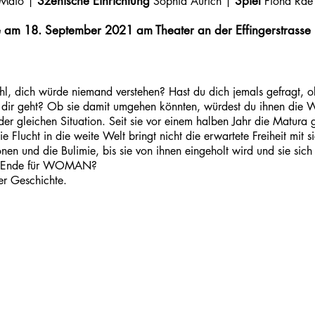
Szenische Einrichtung
Spiel
 Maio |
Sophia Aurich |
Fiona Rae 
 am 18. September 2021 am Theater an der Effingerstrasse
ühl, dich würde niemand verstehen? Hast du dich jemals gefragt, 
 es dir geht? Ob sie damit umgehen könnten, würdest du ihnen die 
 gleichen Situation. Seit sie vor einem halben Jahr die Matura g
e Flucht in die weite Welt bringt nicht die erwartete Freiheit mit sic
onen und die Bulimie, bis sie von ihnen eingeholt wird und sie sich s
das Ende für WOMAN?
er Geschichte.