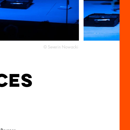
© Severin Nowacki
CES